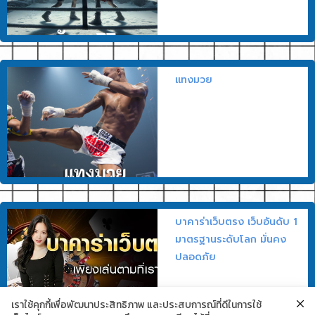
แทงมวย
บาคาร่าเว็บตรง เว็บอันดับ 1
มาตรฐานระดับโลก มั่นคง
ปลอดภัย
เราใช้คุกกี้เพื่อพัฒนาประสิทธิภาพ และประสบการณ์ที่ดีในการใช้