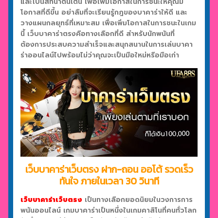
และโบนัสที่น่าตื่นเต้น เพื่อเพิ่มโอกาสในการชนะให้คุณมี
โอกาสที่ดีขึ้น อย่าลืมที่จะเรียนรู้กฎของบาคาร่าให้ดี และ
วางแผนกลยุทธ์ที่เหมาะสม เพื่อเพิ่มโอกาสในการชนะในเกม
นี้ เว็บบาคาร่าตรงคือทางเลือกที่ดี สำหรับนักพนันที่
ต้องการประสบความสำเร็จและสนุกสนานในการเล่นบาคา
ร่าออนไลน์ไปพร้อมไม่ว่าคุณจะเป็นมือใหม่หรือมือเก่า
เว็บบาคาร่าเว็บตรง ฝาก-ถอน ออโต้ รวดเร็ว
ทันใจ ภายในเวลา 30 วินาที
เว็บบาคาร่าเว็บตรง
เป็นทางเลือกยอดนิยมในวงการการ
พนันออนไลน์ เกมบาคาร่าเป็นหนึ่งในเกมคาสิโนที่คนทั่วโลก