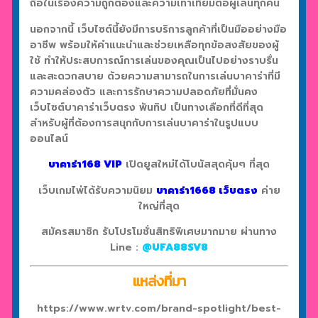
ถือในเรื่องความถูกต้องและความเท่าเทียมต่อผู้เล่นทุกคน
นอกจากนี้ เว็บไซต์นี้ยังมีการบริการลูกค้าที่เป็นมืออย่างมือ
อาชีพ พร้อมให้คำแนะนำและช่วยเหลือทุกข้อสงสัยของผู้
ใช้ ทำให้ประสบการณ์การเล่นของคุณเป็นไปอย่างราบรื่น
และสะดวกสบาย ด้วยความสามารถในการเล่นบาคาร่าที่มี
ความคล่องตัว และการรักษาความปลอดภัยที่มั่นคง
เว็บไซต์บาคาร่าเว็บตรง พันทิป เป็นทางเลือกที่ดีที่สุด
สำหรับผู้ที่ต้องการสนุกกับการเล่นบาคาร่าในรูปแบบ
ออนไลน์
บาคาร่า168 VIP
เปิดยูสใหม่ได้โบนัสสุดคุ้มๆ ที่สุด
เว็บเกมไพ่ได้รับความนิยม
บาคาร่า1668 เว็บตรง
ค่าย
ใหญ่ที่สุด
สมัครสมาชิก รับโปรโมชั่นสิทธิพิเศษมากมาย ผ่านทาง
Line :
@UFA88SV8
แหล่งที่มา
https://www.wrtv.com/brand-spotlight/best-