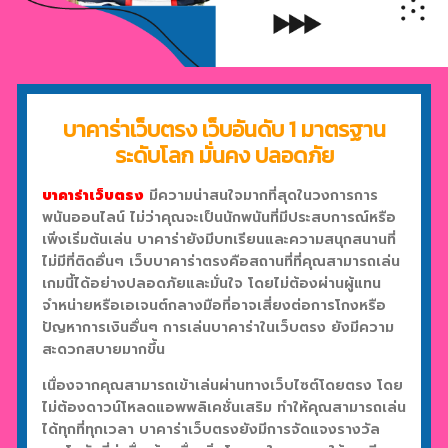
บาคาร่าเว็บตรง เว็บอันดับ 1 มาตรฐาน
ระดับโลก มั่นคง ปลอดภัย
บาคาร่าเว็บตรง
มีความน่าสนใจมากที่สุดในวงการการ
พนันออนไลน์ ไม่ว่าคุณจะเป็นนักพนันที่มีประสบการณ์หรือ
เพิ่งเริ่มต้นเล่น บาคาร่ายังมีบทเรียนและความสนุกสนานที่
ไม่มีที่ติดอื่นๆ เว็บบาคาร่าตรงคือสถานที่ที่คุณสามารถเล่น
เกมนี้ได้อย่างปลอดภัยและมั่นใจ โดยไม่ต้องผ่านผู้แทน
จำหน่ายหรือเอเจนต์กลางมือที่อาจเสี่ยงต่อการโกงหรือ
ปัญหาการเงินอื่นๆ การเล่นบาคาร่าในเว็บตรง ยังมีความ
สะดวกสบายมากขึ้น
เนื่องจากคุณสามารถเข้าเล่นผ่านทางเว็บไซต์โดยตรง โดย
ไม่ต้องดาวน์โหลดแอพพลิเคชั่นเสริม ทำให้คุณสามารถเล่น
ได้ทุกที่ทุกเวลา บาคาร่าเว็บตรงยังมีการจัดแจงรางวัล