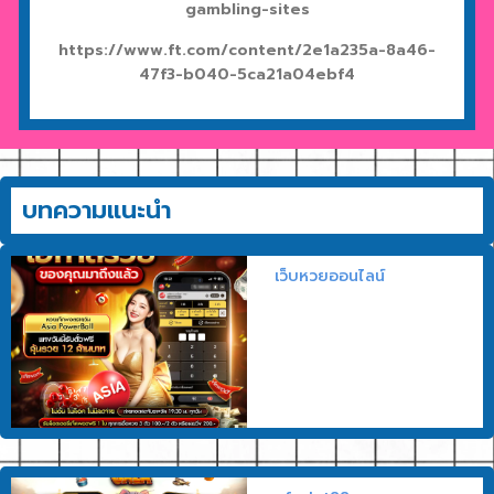
gambling-sites
https://www.ft.com/content/2e1a235a-8a46-
47f3-b040-5ca21a04ebf4
บทความแนะนำ
เว็บหวยออนไลน์