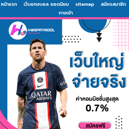
หน้าแรก
เว็บแทงบอล ยอดนิยม
sitemap
สมัครสมาชิก
ทางเข้า