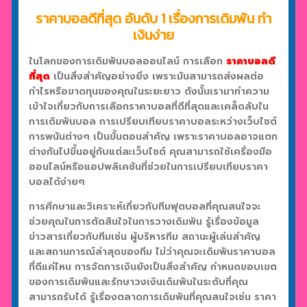
ราคาบอลดีที่สุด อันดับ 1 เรื่องการเดิมพัน ทำ
เงินง่าย
ในโลกของการเดิมพันบอลออนไลน์ การเลือก
ราคาบอลดี
ที่สุด
เป็นสิ่งสำคัญอย่างยิ่ง เพราะมันสามารถส่งผลต่อ
กำไรหรือขาดทุนของคุณในระยะยาว ดังนั้นเรามาทำความ
เข้าใจเกี่ยวกับการเลือกราคาบอลที่ดีที่สุดและเคล็ดลับใน
การเดิมพันบอล การเปรียบเทียบราคาบอลระหว่างเว็บไซต์
การพนันต่างๆ เป็นขั้นตอนสำคัญ เพราะราคาบอลอาจแตก
ต่างกันไปขึ้นอยู่กับแต่ละเว็บไซต์ คุณสามารถใช้เครื่องมือ
ออนไลน์หรือแอปพลิเคชันที่ช่วยในการเปรียบเทียบราคา
บอลได้ง่ายๆ
การศึกษาและวิเคราะห์เกี่ยวกับทีมฟุตบอลที่คุณสนใจจะ
ช่วยคุณในการตัดสินใจในการวางเดิมพัน รู้เรื่องข้อมูล
ข่าวสารเกี่ยวกับทีมเช่น ผู้บริหารทีม สถานะผู้เล่นสำคัญ
และสถานการณ์ล่าสุดของทีม ไม่ว่าคุณจะเดิมพันราคาบอล
ที่ดีแค่ไหน การจัดการเงินยังเป็นสิ่งสำคัญ กำหนดขอบเขต
ของการเดิมพันและรักษาวงเงินเดิมพันในระดับที่คุณ
สามารถรับได้ รู้เรื่องตลาดการเดิมพันที่คุณสนใจเช่น ราคา