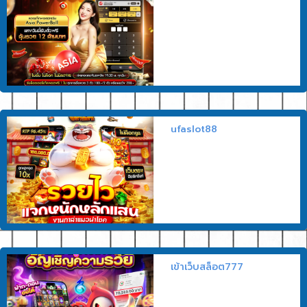
ufaslot88
เข้าเว็บสล็อต777