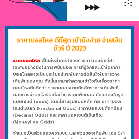
ราคาบอลไหล ดีที่สุด เข้าถึงง่าย จ่ายเงิน
ชัวร์ ปี 2023
ราคาบอลไหล
เป็นสิ่งสำคัญในวงการการเดิมพันกีฬา
เฉพาะอย่างยิ่งในการพนันบอล การที่รู้จักและเข้าใจราคา
บอลไหลอาจเป็นประโยชน์มากในการตัดสินใจในการวาง
เดิมพันของคุณ ดังนั้นเรามาทำความเข้าใจกับเรื่องราคา
บอลไหลกันดีกว่า ราคาบอลหมายถึงอัตราการเดิมพันที่
ต้องการจ่ายหรือรับเมื่อทำการเดิมพันบอล มักแสดงในรูป
แบบเซนต์ (odds) โดยมีสามรูปแบบหลัก คือ ราคาบอล
เซนต์แปลก (Fractional Odds) ราคาบอลเซนต์ทศนิยม
(Decimal Odds) และราคาบอลเซนต์เงินเชิญ
(Moneyline Odds)
จำแนกเป็นส่วนของความชนะและส่วนของเดิมพัน เช่น 5/1