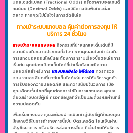
บอลเซนต์แปลก (Fractional Odds) หรือราคาบอลเซนต์
ทศนิยม (Decimal Odds) และวิธีการเดิมพันในแต่ละ
ตลาด หากคุณไม่มั่นใจในการตัดสินใจ
ทางเข้าระบบแทงบอล คุ้มค่าต่อการลงทุน ให้
บริการ 24 ชั่วโมง
ทางเข้าระบบแทงบอล
กิจกรรมที่น่าสนุกและตื่นเต้นที่มี
ความนิยมในหลายประเทศทั่วโลก หากคุณสนใจเข้าร่วมใน
การแทงบอลออนไลน์และต้องการทราบเรื่องขั้นตอนในการ
เริ่มต้น คุณต้องเลือกเว็บไซต์ที่น่าเชื่อถือและมีความ
ปลอดภัยสำหรับการ
แทงบอลยังไง ให้ได้เงิน
ควรตรวจ
สอบรายละเอียดเกี่ยวกับเว็บไซต์เช่น การให้บริการลูกค้า
การรับรองความปลอดภัย และความนิยมในวงการ เมื่อ
คุณเลือกเว็บไซต์ที่คุณต้องการใช้ในการแทงบอล คุณจะ
ต้องสร้างบัญชีผู้ใช้ กรอกข้อมูลที่จำเป็นและตั้งรหัสผ่านที่มี
ความปลอดภัย
เพื่อเริ่มแทงบอลคุณจะต้องฝากเงินเข้าสู่บัญชีผู้ใช้ของคุณ
มีหลายวิธีในการทำรายการนี้เช่น บัตรเครดิต โอนเงินผ่าน
บัญชีธนาคาร หรือบริการช่องทางอื่นๆ ที่เว็บไซต์ให้บริการ