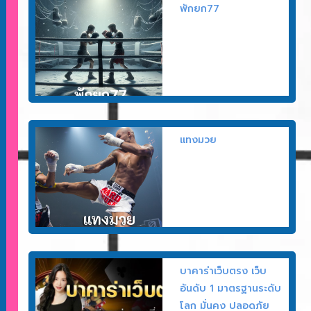
พักยก77
แทงมวย
บาคาร่าเว็บตรง เว็บ
อันดับ 1 มาตรฐานระดับ
โลก มั่นคง ปลอดภัย