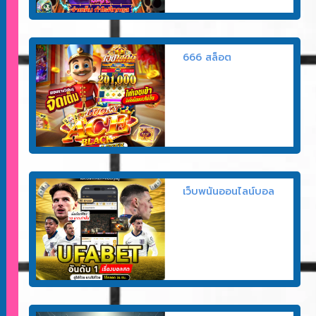
666 สล็อต
เว็บพนันออนไลน์บอล