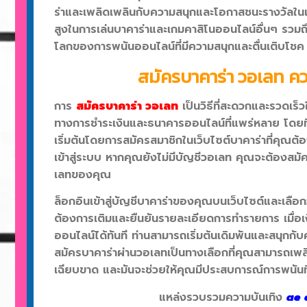
ร่าและเพลิดเพลินกับความสนุกและโอกาสชนะรางวัลใน
สูงในการเล่นบาคาร่าและเกมคาสิโนออนไลน์อื่นๆ รวมถึง
โลกของการพนันออนไลน์ที่มีความสนุกและตื่นเติบโชค
สมัครบาคาร่า วอเลท ค
การ
สมัครบาคาร่า วอเลท
เป็นวิธีที่สะดวกและรวดเร็
ทางการชำระเงินและธนาคารออนไลน์ที่แพร่หลาย โดยท
เริ่มต้นโดยการสมัครสมาชิกในเว็บไซต์บาคาร่าที่คุณต้อง
เข้าสู่ระบบ หากคุณยังไม่มีบัญชีวอเลท คุณจะต้องสม
เลทของคุณ
ล็อกอินเข้าสู่บัญชีบาคาร่าของคุณบนเว็บไซต์และเลือก
ต้องการเติมและยืนยันรายละเอียดการทำรายการ เมื่อเง
ออนไลน์ได้ทันที ท่านสามารถเริ่มต้นเดิมพันและสนุกกั
สมัครบาคาร่าผ่านวอเลทเป็นทางเลือกที่คุณสามารถเพล
เฉียบขาด และมันจะช่วยให้คุณมีประสบการณ์การพนัน
แหล่งรวบรวมความบันเทิง
ae 