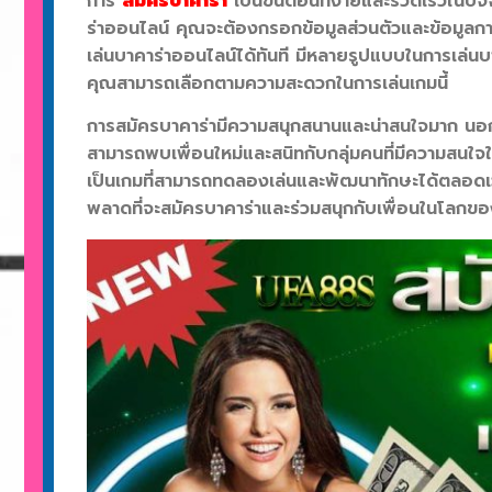
การ
สมัครบาคาร่า
เป็นขั้นตอนที่ง่ายและรวดเร็วในปั
ร่าออนไลน์ คุณจะต้องกรอกข้อมูลส่วนตัวและข้อมูลกา
เล่นบาคาร่าออนไลน์ได้ทันที มีหลายรูปแบบในการเล่นบ
คุณสามารถเลือกตามความสะดวกในการเล่นเกมนี้
การสมัครบาคาร่ามีความสนุกสนานและน่าสนใจมาก นอกจ
สามารถพบเพื่อนใหม่และสนิทกับกลุ่มคนที่มีความสนใจใน
เป็นเกมที่สามารถทดลองเล่นและพัฒนาทักษะได้ตลอดเวลา 
พลาดที่จะสมัครบาคาร่าและร่วมสนุกกับเพื่อนในโลก