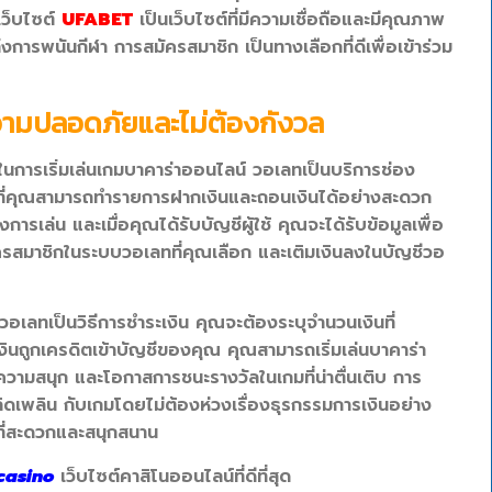
เว็บไซต์
UFABET
เป็นเว็บไซต์ที่มีความเชื่อถือและมีคุณภาพ
การพนันกีฬา การสมัครสมาชิก เป็นทางเลือกที่ดีเพื่อเข้าร่วม
วามปลอดภัยและไม่ต้องกังวล
วในการเริ่มเล่นเกมบาคาร่าออนไลน์ วอเลทเป็นบริการช่อง
ี่คุณสามารถทำรายการฝากเงินและถอนเงินได้อย่างสะดวก
การเล่น และเมื่อคุณได้รับบัญชีผู้ใช้ คุณจะได้รับข้อมูลเพื่อ
ัครสมาชิกในระบบวอเลทที่คุณเลือก และเติมเงินลงในบัญชีวอ
วอเลทเป็นวิธีการชำระเงิน คุณจะต้องระบุจำนวนเงินที่
ินถูกเครดิตเข้าบัญชีของคุณ คุณสามารถเริ่มเล่นบาคาร่า
บความสนุก และโอกาสการชนะรางวัลในเกมที่น่าตื่นเติบ การ
ิดเพลิน กับเกมโดยไม่ต้องห่วงเรื่องธุรกรรมการเงินอย่าง
ที่สะดวกและสนุกสนาน
casino
เว็บไซต์คาสิโนออนไลน์ที่ดีที่สุด