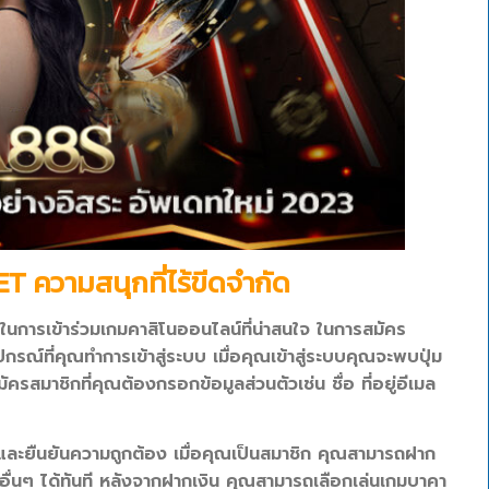
T ความสนุกที่ไร้ขีดจำกัด
็วในการเข้าร่วมเกมคาสิโนออนไลน์ที่น่าสนใจ ในการสมัคร
กรณ์ที่คุณทำการเข้าสู่ระบบ เมื่อคุณเข้าสู่ระบบคุณจะพบปุ่ม
รสมาชิกที่คุณต้องกรอกข้อมูลส่วนตัวเช่น ชื่อ ที่อยู่อีเมล
ละยืนยันความถูกต้อง เมื่อคุณเป็นสมาชิก คุณสามารถฝาก
โนอื่นๆ ได้ทันที หลังจากฝากเงิน คุณสามารถเลือกเล่นเกมบาคา