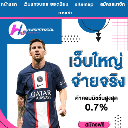
หน้าแรก
เว็บแทงบอล ยอดนิยม
sitemap
สมัครสมาชิก
ทางเข้า