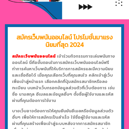
สมัครเว็บพนันออนไลน์ โปรโมชั่นมาแรง
นิยมที่สุด 2024
สมัครเว็บพนันออนไลน์
เข้าร่วมกิจกรรมการเล่นพนันทาง
ออนไลน์ นี่คือขั้นตอนในการสมัครเว็บพนันออนไลน์ฟรี
ทำการค้นหาเว็บพนันที่ให้บริการการสมัครและมีความนิยม
และเชื่อถือได้ เมื่อคุณเลือกเว็บที่คุณสนใจ คลิกเข้าสู่เว็บ
เพื่อเข้าสู่หน้าแรก เลือกคลิกที่ปุ่มสมัครสมาชิกหรือลง
ทะเบียน บนหน้าเว็บกรอกข้อมูลส่วนตัวที่เว็บต้องการ เช่น
ชื่อ นามสกุล อีเมลและข้อมูลอื่นๆ ตั้งชื่อผู้ใช้งานและรหัส
ผ่านที่คุณต้องการใช้งาน
บางเว็บอาจต้องการให้คุณยืนยันอีเมลหรือข้อมูลส่วนตัว
อื่นๆ เพื่อให้การสมัครเป็นสำเร็จ ใช้ชื่อผู้ใช้งานและรหัส
ผ่านที่คุณสร้างเพื่อเข้าสู่ระบบหลังจากการสมัครสมาชิก