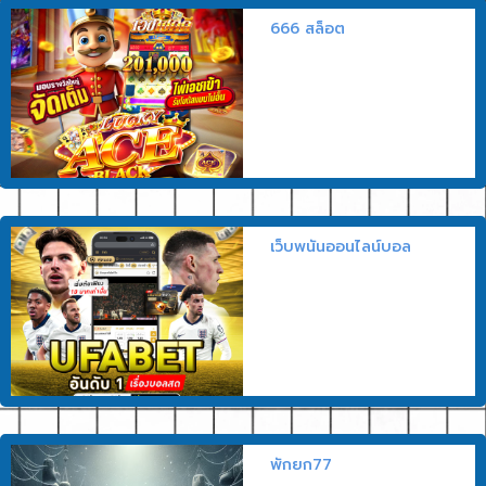
666 สล็อต
เว็บพนันออนไลน์บอล
พักยก77