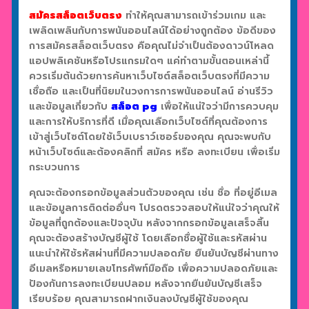
สมัครสล็อตเว็บตรง
ทำให้คุณสามารถเข้าร่วมเกม และ
เพลิดเพลินกับการพนันออนไลน์ได้อย่างถูกต้อง ข้อดีของ
การสมัครสล็อตเว็บตรง คือคุณไม่จำเป็นต้องดาวน์โหลด
แอปพลิเคชันหรือโปรแกรมใดๆ แค่ทำตามขั้นตอนเหล่านี้
ควรเริ่มต้นด้วยการค้นหาเว็บไซต์สล็อตเว็บตรงที่มีความ
เชื่อถือ และเป็นที่นิยมในวงการการพนันออนไลน์ อ่านรีวิว
และข้อมูลเกี่ยวกับ
สล็อต pg
เพื่อให้แน่ใจว่ามีการควบคุม
และการให้บริการที่ดี เมื่อคุณเลือกเว็บไซต์ที่คุณต้องการ
เข้าสู่เว็บไซต์โดยใช้เว็บเบราว์เซอร์ของคุณ คุณจะพบกับ
หน้าเว็บไซต์และต้องคลิกที่ สมัคร หรือ ลงทะเบียน เพื่อเริ่ม
กระบวนการ
คุณจะต้องกรอกข้อมูลส่วนตัวของคุณ เช่น ชื่อ ที่อยู่อีเมล
และข้อมูลการติดต่ออื่นๆ โปรดตรวจสอบให้แน่ใจว่าคุณให้
ข้อมูลที่ถูกต้องและปัจจุบัน หลังจากกรอกข้อมูลเสร็จสิ้น
คุณจะต้องสร้างบัญชีผู้ใช้ โดยเลือกชื่อผู้ใช้และรหัสผ่าน
แนะนำให้ใช้รหัสผ่านที่มีความปลอดภัย ยืนยันบัญชีผ่านทาง
อีเมลหรือหมายเลขโทรศัพท์มือถือ เพื่อความปลอดภัยและ
ป้องกันการลงทะเบียนปลอม หลังจากยืนยันบัญชีเสร็จ
เรียบร้อย คุณสามารถฝากเงินลงบัญชีผู้ใช้ของคุณ