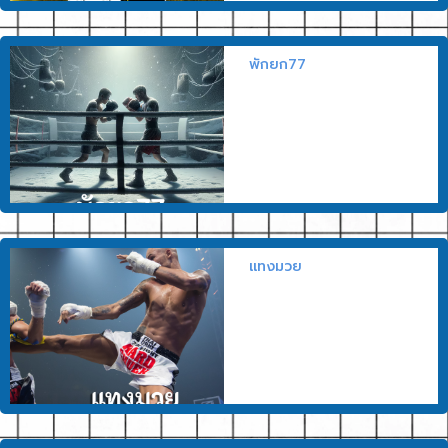
พักยก77
แทงมวย