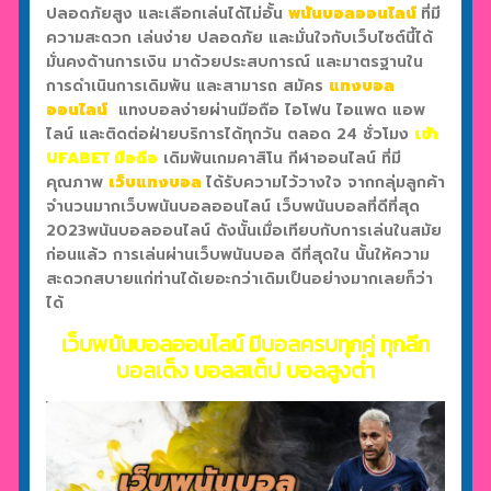
ปลอดภัยสูง และเลือกเล่นได้ไม่อั้น
พนันบอลออนไลน์
ที่มี
ความสะดวก เล่นง่าย ปลอดภัย และมั่นใจกับเว็บไซต์นี้ได้
มั่นคงด้านการเงิน มาด้วยประสบการณ์ และมาตรฐานใน
การดำเนินการเดิมพัน และสามารถ สมัคร
แทงบอล
ออนไลน์
แทงบอลง่ายผ่านมือถือ ไอโฟน ไอแพด แอพ
ไลน์ และติดต่อฝ่ายบริการได้ทุกวัน ตลอด 24 ชั่วโมง
เข้า
UFABET มือถือ
เดิมพันเกมคาสิโน กีฬาออนไลน์ ที่มี
คุณภาพ
เว็บแทงบอล
ได้รับความไว้วางใจ จากกลุ่มลูกค้า
จำนวนมากเว็บพนันบอลออนไลน์ เว็บพนันบอลที่ดีที่สุด
2023พนันบอลออนไลน์ ดังนั้นเมื่อเทียบกับการเล่นในสมัย
ก่อนแล้ว การเล่นผ่านเว็บพนันบอล ดีที่สุดใน นั้นให้ความ
สะดวกสบายแก่ท่านได้เยอะกว่าเดิมเป็นอย่างมากเลยก็ว่า
ได้
เว็บพนันบอลออนไลน์ มีบอลครบทุกคู่ ทุกลีก
บอลเต็ง บอลสเต็ป บอลสูงต่ำ