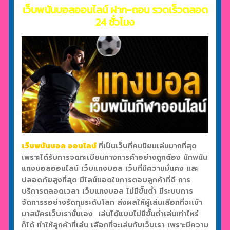
เว็บพนันบอลออนไลน์ ฝาก-ถอน รวดเร็วตลอด
24 ชั่วโมง
เว็บพนันบอล ออนไลน์
ที่เป็นเว็บที่คนนิยมเล่นมากที่สุด
เพราะได้รับการจดทะเบียนทางการค้าอย่างถูกต้อง นักพนัน
แทงบอลออนไลน์ เว็บแทงบอล เว็บที่มีความมั่นคง และ
ปลอดภัยสูงที่สุด มีไลน์แอดในการตอบลูกค้าที่ดี การ
บริการตลอดเวลา เว็บแทงบอล ไม่มีขั้นต่ำ มีระบบการ
จัดการรอย่างรัดกุมระดับโลก ส่งผลให้ผู้เล่นเลือกที่จะเข้า
มาสมัครเว็บเรานั่นเอง เล่นได้แบบไม่มีขั้นต่ำเล่นเท่าไหร่
ก็ได้ ทำให้ลูกค้าที่เล่น เลือกที่จะเล่นกับเว็บเรา เพราะมีความ