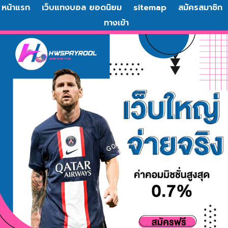
หน้าแรก
เว็บแทงบอล ยอดนิยม
sitemap
สมัครสมาชิก
ทางเข้า