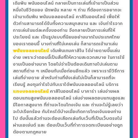
เดิมพัน พนันออนไลน์ กลายเป็นการเล่นที่เข้ามาเป็นส่วน
หนึ่งในชีวิตของ นักพนัน หลาย ๆ ท่าน ที่ต้องการอยากจะ
เข้ามาเดิมพัน พนันบอลออนไลน์ คาสิโนออนไลน์ เพื่อให้
ตัวท่านสามารถได้รับทั้งความสนุกสนาน และ เงินกำไรจาก
การเล่นในแต่ละครั้งของท่าน จึงกลายเป็นการเล่นที่ให้
ประโยชน์ และ เป็นรูปแบบที่นิยมอย่างมากในประเทศไทย
ของเราตอนนี้ บางท่านที่ไม่เคยเล่น ก็สามารถเข้ามาเล่น
พนันบอลออนไลน์
เดิมพันเกมคาสิโน ได้ง่ายดายขึ้นเล่น
ง่าย เพราะว่าตอนนี้เป็นสิ่งที่ให้ความสะดวกสบาย ในการใช้
งานเป็นอย่างมาก โดยไม่จำเป็นต้องเดินทางไปเล่นตาม
สถานที่ต่าง ๆ เหมือนกับเมื่อก่อนอีกแล้ว เพราะเรามีวิธีการ
เล่นที่ง่ายดาย สำหรับท่านที่ยังเล่นไม่เป็นก็สามารถที่จะ
เรียนรู้ ลงทุนกำไรไปกับเราได้พนันบอลออนไลน์ บริการ
แทงบอลออนไลน์
คาสิโนออนไลน์ บาคาร่า เล่นง่ายผล
ตอบแทนสูงพนันบอลออนไลน์ เล่นง่ายผลตอบแทนสูงและ
มีโอกาสสูงมาก ที่ท่านจะโดนโกงเงิน และ ท่านจะไม่รู้เลยว่า
จะไปเรียกร้อง กับใครได้บ้างเมื่อเกิดการโกงเงินของท่าน
ไป ดังนั้นแล้วท่านจะต้องเลือกเล่นกับเว็บที่เป็นเว็บตรงไม่
ผ่านเอเย่นต์ และ ต้องเป็นเว็บที่ทำการจดทะเบียนอย่างถูก
ต้องตามกฎหมาย