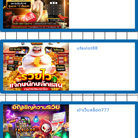
ufaslot88
เข้าเว็บสล็อต777