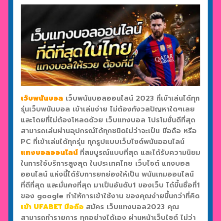
เว็บพนันบอล
เว็บพนันบอลออนไลน์ 2023 ที่เข้าเล่นได้ทุก
รุ่นเว็บพนันบอล เข้าเล่นง่าย ไม่ต้องกังวลปัญหาใดๆเลย
และโดยที่ไม่ต้องโหลดด้วย เว็บแทงบอล โปรโมชั่นดีที่สุด
สามารถเล่นผ่านอุปกรณ์ได้ทุกชนิดไม่ว่าจะเป็น มือถือ หรือ
PC ที่เข้าเล่นได้ทุกรุ่น ทุกรูปแบบเว็บไซต์พนันออนไลน์
แทงบอลออนไลน์
ที่สมบูรณ์แบบที่สุด และได้รับความนิยม
ในการใช้บริการสูงสุด ในประเทศไทย เว็บไซต์ แทงบอล
ออนไลน์ แห่งนี้ได้รับการยกย่องให้เป็น พนันเกมออนไลน์
ที่ดีที่สุด และมั่นคงที่สุด มาเป็นอันดับ1 ของเว็บ ได้ขึ้นชื่อที่1
ของ google ทำให้การเข้าใช้งาน ของคุณง่ายขึ้นกว่าที่คิด
เข้า UFABET มือถือ
สมัคร เว็บแทงบอล2023 คุณ
สามารถทำรายการ ทุกอย่างได้เอง ผ่านหน้าเว็บไซต์ ไม่ว่า