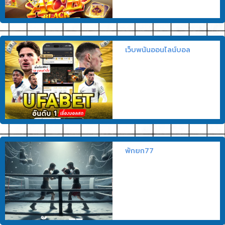
เว็บพนันออนไลน์บอล
พักยก77