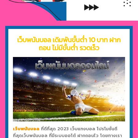
เว็บพนันบอล เดิมพันขั้นต่ำ 10 บาท ฝาก
ถอน ไม่มีขั้นต่ำ รวดเร็ว
เว็บพนันบอล
ที่ดีที่สุด 2023 เว็บแทงบอล โปรโมชั่นดี
ที่สุดเว็บพนันบอล ที่มีระบบออโต้ ฝากถอนไว โดยทางเรา