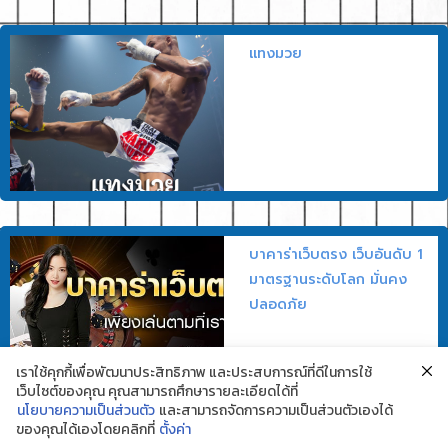
แทงมวย
บาคาร่าเว็บตรง เว็บอันดับ 1
มาตรฐานระดับโลก มั่นคง
ปลอดภัย
เราใช้คุกกี้เพื่อพัฒนาประสิทธิภาพ และประสบการณ์ที่ดีในการใช้
เว็บไซต์ของคุณ คุณสามารถศึกษารายละเอียดได้ที่
นโยบายความเป็นส่วนตัว
และสามารถจัดการความเป็นส่วนตัวเองได้
ของคุณได้เองโดยคลิกที่
ตั้งค่า