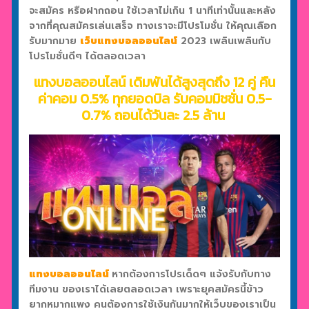
จะสมัคร หรือฝากถอน ใช้เวลาไม่เกิน 1 นาทีเท่านั้นและหลัง
จากที่คุณสมัครเล่นเสร็จ ทางเราจะมีโปรโมชั่น ให้คุณเลือก
รับมากมาย
เว็บแทงบอลออนไลน์
2023 เพลินเพลินกับ
โปรโมชั่นดีๆ ได้ตลอดเวลา
แทงบอลออนไลน์ เดิมพันได้สูงสุดถึง 12 คู่ คืน
ค่าคอม 0.5% ทุกยอดบิล รับคอมมิชชั่น 0.5-
0.7% ถอนได้วันละ 2.5 ล้าน
แทงบอลออนไลน์
หากต้องการโปรเด็ดๆ แจ้งรับกับทาง
ทีมงาน ของเราได้เลยตลอดเวลา เพราะยุคสมัครนี้ข้าว
ยากหมากแพง คนต้องการใช้เงินกันมากให้เว็บของเราเป็น