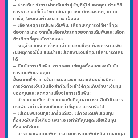
– ฝากเงิน: ทำการฝากเงินเข้าสู่บัญชีผู้ใช้ของคุณ ด้วยวิธี
การชำระเงินที่เว็บไซต์สนับสนุน เช่น บัตรเครดิต, เดบิต
การ์ด, โอนเงินผ่านธนาคาร เป็นต้น
– เลือกเหตุการณ์และเดิมพัน: เลือกเหตุการณ์กีฬาที่คุณ
ต้องการแทง จากนั้นเลือกประเภทของการเดิมพันและเลือก
ตัวเลือกที่คุณเชื่อว่าจะชนะ
– ระบุจำนวนเงิน: กำหนดจำนวนเงินที่คุณต้องการเดิมพัน
ในเหตุการณ์นั้น แนะนำให้ไม่เดิมพันเงินที่คุณไม่สามารถเสีย
ได้
– ยืนยันการเดิมพัน: ตรวจสอบข้อมูลทั้งหมดและยืนยัน
การเดิมพันของคุณ
ขั้นตอนที่ 4
: การจัดการเงินและการเดิมพันอย่างมีสติ
การจัดการเงินเป็นสิ่งสำคัญที่จะทำให้คุณเก็บรักษาเงินทุน
ของคุณและลดความเสี่ยงในการเดิมพัน:
– กำหนดวงเงิน: กำหนดวงเงินที่คุณสามารถเสียได้ในการ
เดิมพัน อย่าเล่นเงินที่เกินกว่าที่คุณสามารถรับไป
– ไม่เดิมพันเงินทุนในครั้งเดียว: ไม่ควรเดิมพันเงินทุน
ทั้งหมดในครั้งเดียว เพราะอาจทำให้คุณสูญเสียเงินทุน
ทั้งหมดได้เลย
– การวางแผนเดิมพัน: วางแผนการเดิมพันให้มีความสมดุล