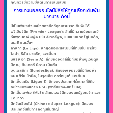
คุณควรมีความมีสติในการเล่นเสมอ
การแทงบอลออนไลน์มีลีกให้คุณเลือกเดิมพัน
มากมาย ดังนี้
นี่เป็นเพียงส่วนหนึ่งของลีกที่คุณสามารถเดิมพันได้
พรีเมียร์ลีก (Premier League): ลีกที่มีความนิยมและมี
ทีมฟุตบอลใหญ่ๆ เช่น ลิเวอร์พูล, แมนเชสเตอร์ยูไนเต็ด,
เชลซี และอื่นๆ
ลาลีกา (La Liga): ลีกสุดยอดในสเปนที่มีทีมเช่น บาร์เซ
โลน่า, รีอัล มาดริด, และอื่นๆ
เซเรีย อา (Serie A): ลีกของอิตาลีที่มีทีมอย่างยูเวนตุส,
มิลาน, อินเตอร์ มิลาน เป็นต้น
บุนเดสลีกา (Bundesliga): ลีกของเยอรมนีที่มีทีมอย่า
งบาเยิร์น มิวนิค, โบรุสเซีย ดอร์ทมุนด์ และอื่นๆ
ลีกเอ็นเกรีย (Ligue 1): ลีกของประเทศฝรั่งเศสที่มีทีม
อย่างแพรงแกรง PSG (พารีสแซง-แชร์แมง)
ลีกเอ็มเอฟเอ (MLS): ลีกเมเจอร์ลีกของสหรัฐอเมริกาและ
แคนาดา
ลีกจีนเซี่ยงไฮ้ (Chinese Super League): ลีกของ
ประเทศจีนที่มีการลงทุนทีมใหญ่