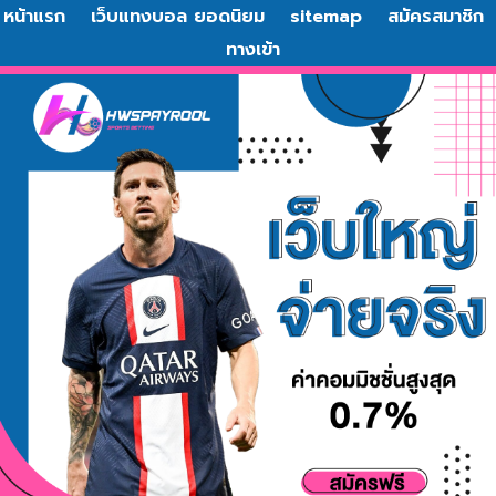
หน้าแรก
เว็บแทงบอล ยอดนิยม
sitemap
สมัครสมาชิก
ทางเข้า