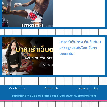
บาคาร่าเว็บตรง เว็บอันดับ 1
มาตรฐานระดับโลก มั่นคง
ปลอดภัย
Contact Us
About Us
privacy policy
copyright © 2022 all rights reserved
www.hwspayroll.com