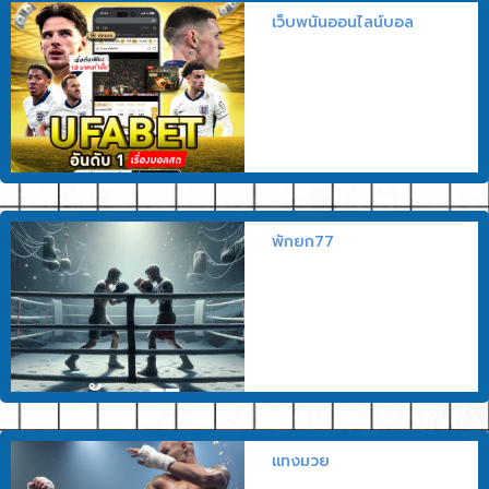
เว็บพนันออนไลน์บอล
พักยก77
แทงมวย