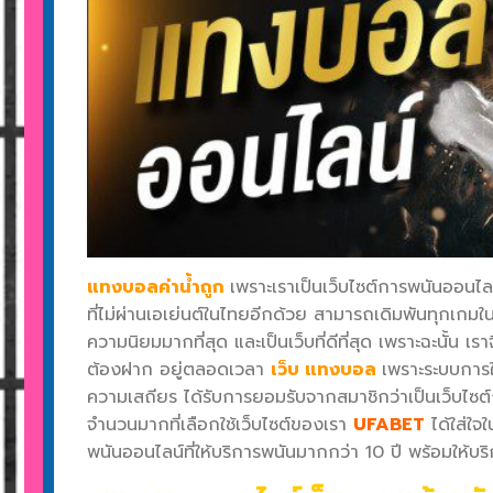
แทงบอลค่าน้ำถูก
เพราะเราเป็นเว็บไซต์การพนันออนไลน
ที่ไม่ผ่านเอเย่นต์ในไทยอีกด้วย สามารถเดิมพันทุกเกมในเว
ความนิยมมากที่สุด และเป็นเว็บที่ดีที่สุด เพราะฉะนั้น 
ต้องฝาก อยู่ตลอดเวลา
เว็บ แทงบอล
เพราะระบบการใ
ความเสถียร ได้รับการยอมรับจากสมาชิกว่าเป็นเว็บไซต์ก
จำนวนมากที่เลือกใช้เว็บไซต์ของเรา
UFABET
ได้ใส่ใจ
พนันออนไลน์ที่ให้บริการพนันมากกว่า 10 ปี พร้อมให้บ