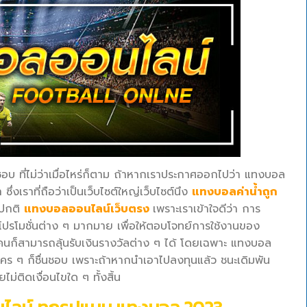
ชอบ ที่ไม่ว่าเมื่อไหร่ก็ตาม ถ้าหากเราประกาศออกไปว่า แทงบอล
่งเราที่ถือว่าเป็นเว็บไซต์ใหญ่เว็บไซต์นึง
แทงบอลค่าน้ำถูก
งปกติ
แทงบอลออนไลน์เว็บตรง
เพราะเราเข้าใจดีว่า การ
โปรโมชั่นต่าง ๆ มากมาย เพื่อให้ตอบโจทย์การใช้งานของ
กคนก็สามารถลุ้นรับเงินรางวัลต่าง ๆ ได้ โดยเฉพาะ แทงบอล
ี่ใคร ๆ ก็ชื่นชอบ เพราะถ้าหากนำเอาไปลงทุนแล้ว ชนะเดิมพัน
่ติดเงื่อนไขใด ๆ ทั้งสิ้น