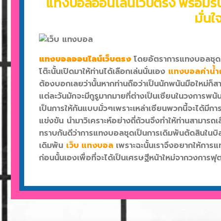
แทงบอลออนไลน์เว็บตรง พร้อมรับ
มั่นใ
แทงบอลออนไลน์เว็บตรง
โดยอัตราการแทงบอลชุดจะ
โต๊ะนั้นเปิดมาให้ท่านได้เลือกเล่นนั่นเอง
แทงบอลค่าน้ำ
ต้องบอกเลยว่านั้นหากท่านถือว่าเป็นนักพนันมือใหม่
แต่ละวันมักจะมีกูรูมากมายที่ต่างเป็นเซียนในวงการพนันฟ
เป็นการให้กันแบบมั่วๆเพราะเหล่าเซียนพวกนี้จะได้มีการ
แข่งขัน นำมาวิเคราะห์อย่างถี่ถ้วนจึงทำให้ท่านสามารถ
ทราบกันดีว่าการแทงบอลชุดเป็นการเดิมพันตัดสินในบิลเด
เดิมพัน
เว็บ แทงบอล
เพราะฉะนั้นเราจึงอยากให้การแ
ก่อนนั้นเองเพื่อที่จะได้เป็นเศรษฐีหน้าใหม่จากวงการฟ