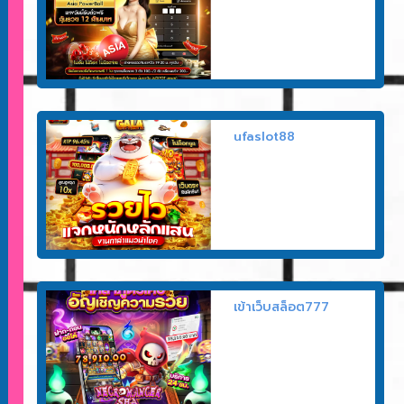
ufaslot88
เข้าเว็บสล็อต777