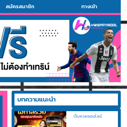
สมัครสมาชิก
ทางเข้า
บทความแนะนำ
เว็บหวยออนไลน์