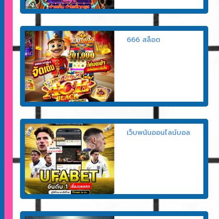
666 สล็อต
เว็บพนันออนไลน์บอล