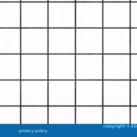
copyright © 20
privacy policy