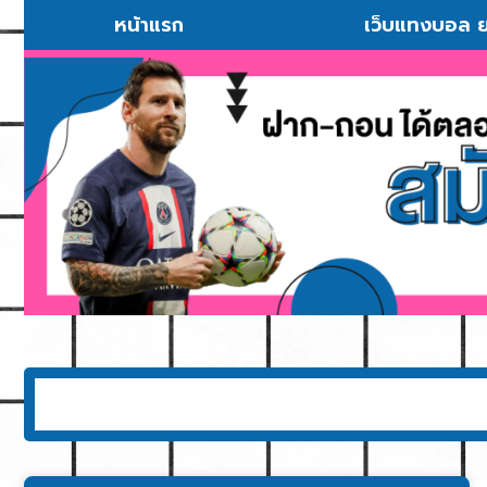
หน้าแรก
เว็บแทงบอล 