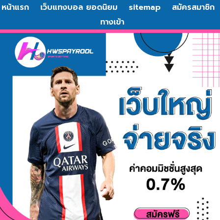
หน้าแรก
เว็บแทงบอล ยอดนิยม
sitemap
สมัครสมาชิก
ทางเข้า