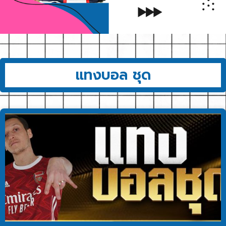
แทงบอล ชุด